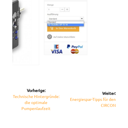
Beitragsnavigation
Vorherige:
Weiter:
Vorheriger
Technische Hintergründe:
Nächster
Energiespar-Tipps für den
Beitrag:
die optimale
Beitrag:
CIRCON
Pumpenlaufzeit